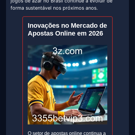
jogos de azar no Brasil continue a evoluir de
forma sustentável nos próximos anos.
Inovações no Mercado de
Apostas Online em 2026
O setor de apostas online continua a