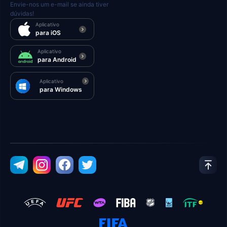
Envie-nos um e-mail se ainda tiver
dúvidas!
Aplicativo
para iOS
Aplicativo
para Android
Aplicativo
para Windows