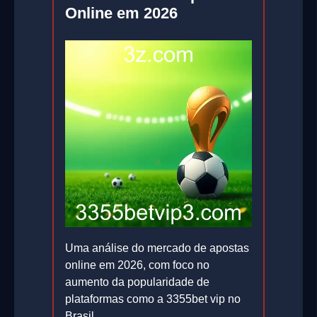
Online em 2026
Uma análise do mercado de apostas
online em 2026, com foco no
aumento da popularidade de
plataformas como a 3355bet vip no
Brasil.