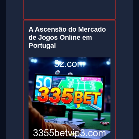
A Ascensão do Mercado
de Jogos Online em
Portugal