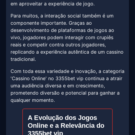
em aproveitar a experiência de jogo.
Para muitos, a interação social também é um
componente importante. Graças ao
desenvolvimento de plataformas de jogos ao
vivo, jogadores podem interagir com crupiês
reais e competir contra outros jogadores,
replicando a experiência autêntica de um cassino
tradicional.
Com toda essa variedade e inovação, a categoria
'Cassino Online' no 3355bet vip continua a atrair
uma audiência diversa e em crescimento,
prometendo diversão e potencial para ganhar a
qualquer momento.
A Evolução dos Jogos
Online e a Relevância do
3355bet vip