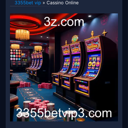
3355bet vip
»
Cassino Online