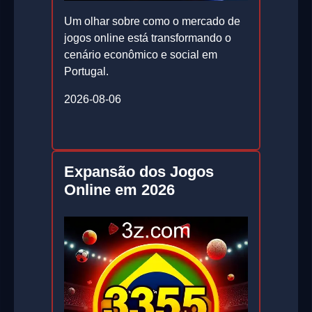
Um olhar sobre como o mercado de
jogos online está transformando o
cenário econômico e social em
Portugal.
2026-08-06
Expansão dos Jogos
Online em 2026