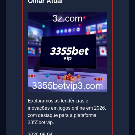
Olhar Atual
Exploramos as tendências e
inovações em jogos online em 2026,
com destaque para a plataforma
3355bet vip.
2026-08-04