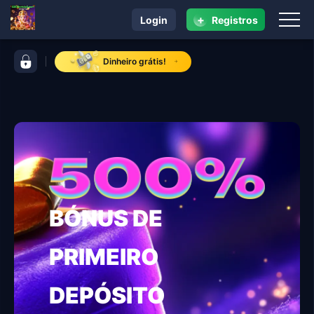
+
Login
Registros
navegação 3355bet vip
barra de controles 3355bet vip
Dinheiro grátis!
BÓNUS DE
PRIMEIRO
DEPÓSITO