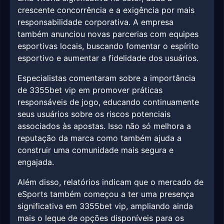
crescente concorrência e a exigência por mais
responsabilidade corporativa. A empresa
também anunciou novas parcerias com equipes
esportivas locais, buscando fomentar o espírito
esportivo e aumentar a fidelidade dos usuários.
Especialistas comentaram sobre a importância
de 3355bet vip em promover práticas
responsáveis de jogo, educando continuamente
seus usuários sobre os riscos potenciais
associados às apostas. Isso não só melhora a
reputação da marca como também ajuda a
construir uma comunidade mais segura e
engajada.
Além disso, relatórios indicam que o mercado de
eSports também começou a ter uma presença
significativa em 3355bet vip, ampliando ainda
mais o leque de opções disponíveis para os