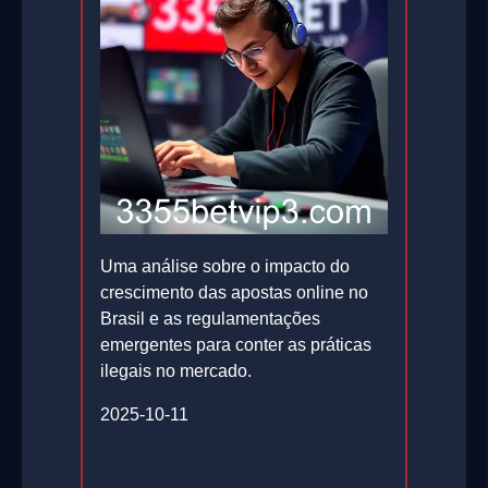
Uma análise sobre o impacto do
crescimento das apostas online no
Brasil e as regulamentações
emergentes para conter as práticas
ilegais no mercado.
2025-10-11