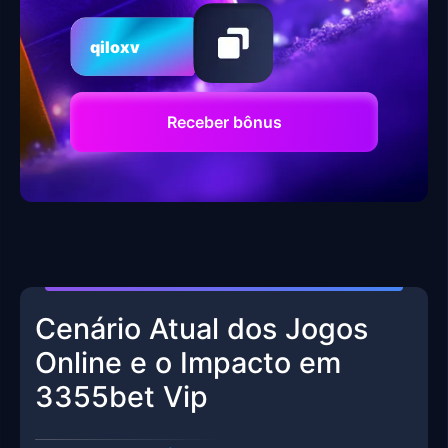
qiloxv
Receber bônus
Cenário Atual dos Jogos
Online e o Impacto em
3355bet Vip