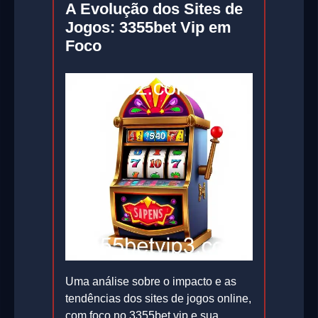
A Evolução dos Sites de
Jogos: 3355bet Vip em
Foco
Uma análise sobre o impacto e as
tendências dos sites de jogos online,
com foco no 3355bet vip e sua