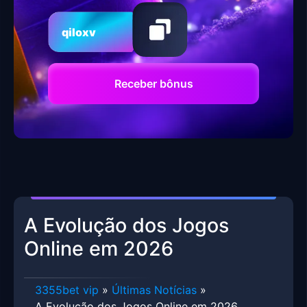
qiloxv
Receber bônus
A Evolução dos Jogos
Online em 2026
3355bet vip
»
Últimas Notícias
»
A Evolução dos Jogos Online em 2026