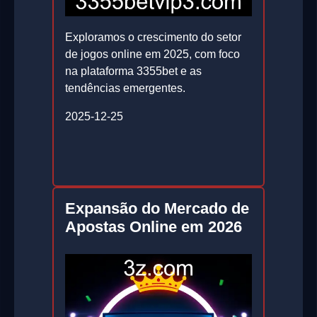
Exploramos o crescimento do setor
de jogos online em 2025, com foco
na plataforma 3355bet e as
tendências emergentes.
2025-12-25
Expansão do Mercado de
Apostas Online em 2026