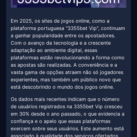
Em 2025, os sites de jogos online, como a
plataforma portuguesa "3355bet Vip", continuam
a ganhar popularidade entre os apostadores.
Com o avanço da tecnologia e a crescente
adaptação ao ambiente digital, essas
plataformas estão revolucionando a forma como
as apostas são realizadas. A conveniência e a
vasta gama de opções atraem não só jogadores
experientes, mas também um público novo que
está descobrindo o mundo dos jogos online.
Os dados mais recentes indicam que o número
de usuários registrados na 3355bet Vip cresceu
em 30% desde o ano passado, o que evidencia a
confiança e o apelo que essas plataformas
exercem sobre seus usuários. Este aumento está
associado à qualidade dos serviços ofertados,