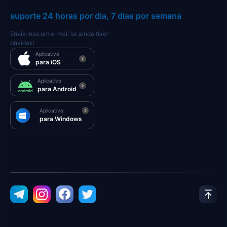
suporte 24 horas por dia, 7 dias por semana
Envie-nos um e-mail se ainda tiver
dúvidas!
Aplicativo
para iOS
Aplicativo
para Android
Aplicativo
para Windows