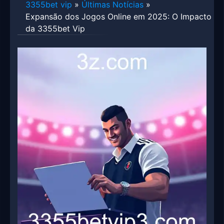
3355bet vip
»
Últimas Notícias
»
Expansão dos Jogos Online em 2025: O Impacto
da 3355bet Vip