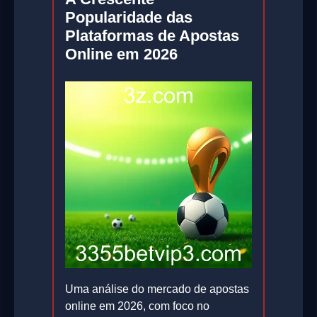
Popularidade das
Plataformas de Apostas
Online em 2026
Uma análise do mercado de apostas
online em 2026, com foco no