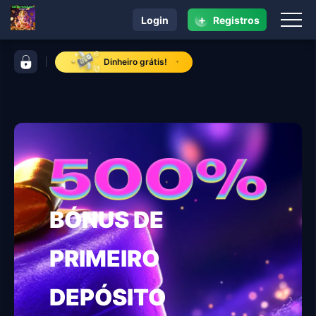
+
Login
Registros
navegação 3355bet vip
barra de controles 3355bet vip
Dinheiro grátis!
BÓNUS DE
PRIMEIRO
DEPÓSITO