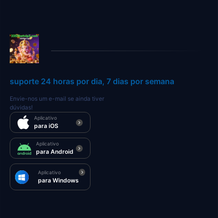
suporte 24 horas por dia, 7 dias por semana
Envie-nos um e-mail se ainda tiver
dúvidas!
Aplicativo
para iOS
Aplicativo
para Android
Aplicativo
para Windows