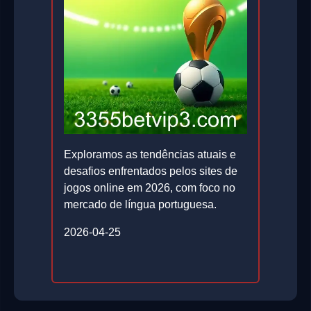
Exploramos as tendências atuais e
desafios enfrentados pelos sites de
jogos online em 2026, com foco no
mercado de língua portuguesa.
2026-04-25