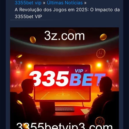
3355bet vip
»
Últimas Notícias
»
A Revolução dos Jogos em 2025: O Impacto da
3355bet VIP