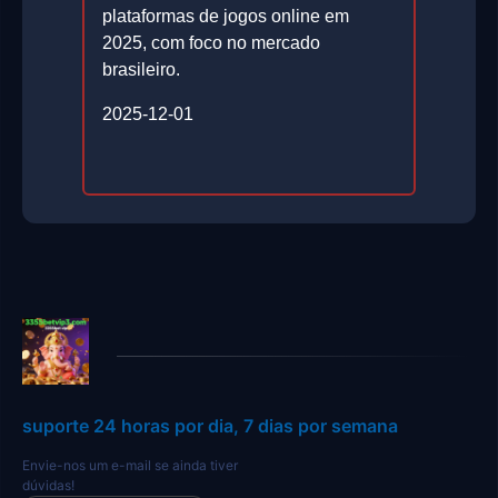
plataformas de jogos online em
2025, com foco no mercado
brasileiro.
2025-12-01
suporte 24 horas por dia, 7 dias por semana
Envie-nos um e-mail se ainda tiver
dúvidas!