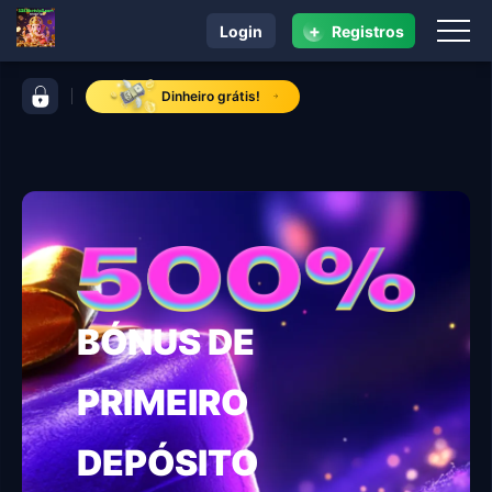
+
Login
Registros
navegação 3355bet vip
barra de controles 3355bet vip
Dinheiro grátis!
BÓNUS DE
PRIMEIRO
DEPÓSITO