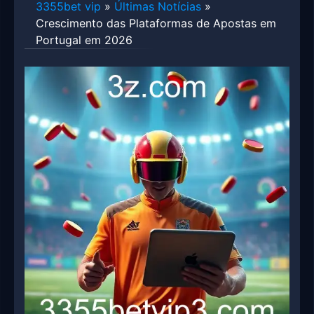
3355bet vip
»
Últimas Notícias
»
Crescimento das Plataformas de Apostas em
Portugal em 2026