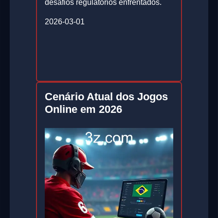
desafios regulatórios enfrentados.
2026-03-01
Cenário Atual dos Jogos
Online em 2026