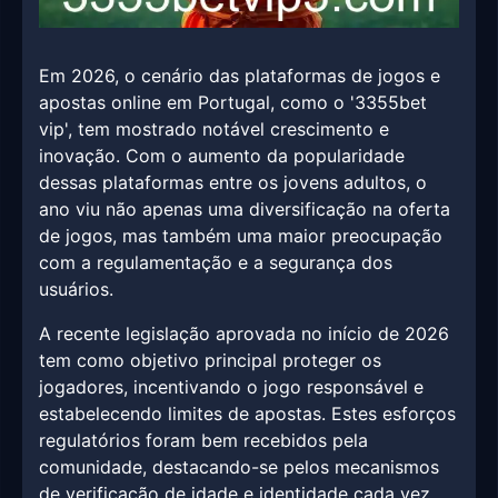
Em 2026, o cenário das plataformas de jogos e
apostas online em Portugal, como o '3355bet
vip', tem mostrado notável crescimento e
inovação. Com o aumento da popularidade
dessas plataformas entre os jovens adultos, o
ano viu não apenas uma diversificação na oferta
de jogos, mas também uma maior preocupação
com a regulamentação e a segurança dos
usuários.
A recente legislação aprovada no início de 2026
tem como objetivo principal proteger os
jogadores, incentivando o jogo responsável e
estabelecendo limites de apostas. Estes esforços
regulatórios foram bem recebidos pela
comunidade, destacando-se pelos mecanismos
de verificação de idade e identidade cada vez