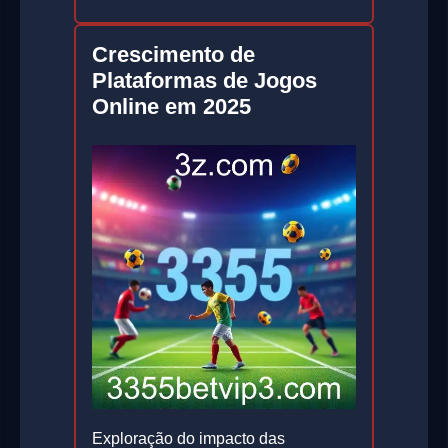
Crescimento de
Plataformas de Jogos
Online em 2025
Exploração do impacto das