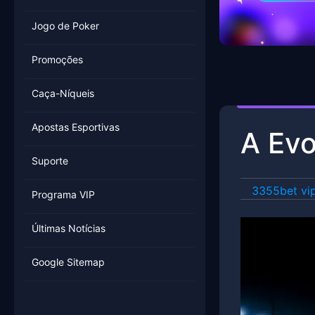
Jogo de Poker
Promoções
Caça-Níqueis
Apostas Esportivas
A Evo
Suporte
3355bet vi
Programa VIP
Últimas Notícias
Google Sitemap