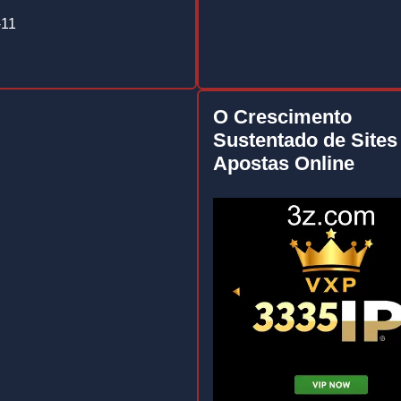
-11
O Crescimento
Sustentado de Sites
Apostas Online