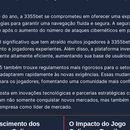
o do ano, a 3355bet se comprometeu em oferecer uma exper
gias para garantir uma navegação fluida e segura. A segur
 após o aumento do número de ataques cibernéticos em p
l significativo que tem atraído muitos jogadores à 3355be
anto a jogadores experientes. Além disso, a plataforma in
iente altamente eficiente, aumentando sua base de usuários
5 também trouxe regulamentos mais rigorosos para o seto
 adaptarem rapidamente às novas exigências. Essas mudan
para os jogadores, fomentando uma comunidade mais confi
sta em inovações tecnológicas e parcerias estratégicas c
isam não somente conquistar novos mercados, mas também m
 empresa como líder de mercado.
scimento dos
O Impacto do Jogo