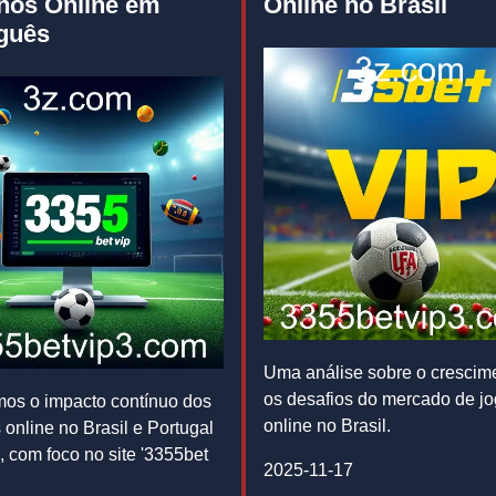
nos Online em
Online no Brasil
guês
Uma análise sobre o crescim
os desafios do mercado de j
os o impacto contínuo dos
online no Brasil.
 online no Brasil e Portugal
 com foco no site '3355bet
2025-11-17