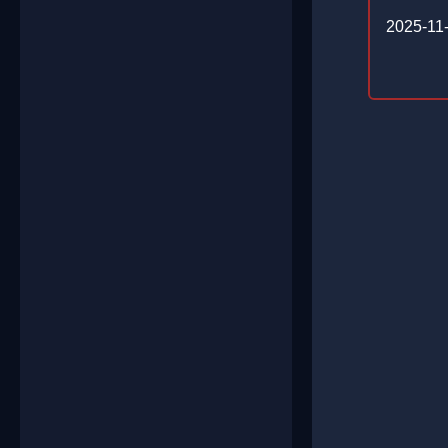
2025-11