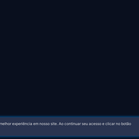
 melhor experiência em nosso site. Ao continuar seu acesso e clicar no botão