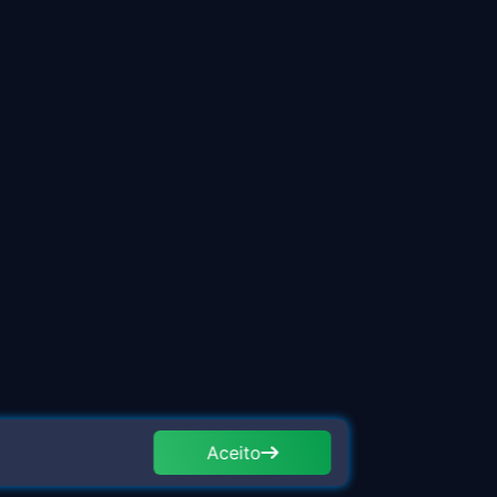
Aceito