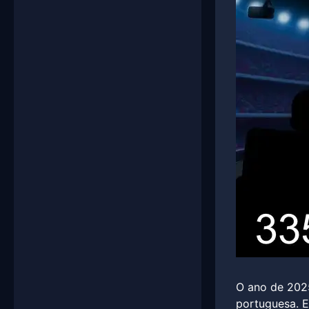
O ano de 2025
portuguesa. E