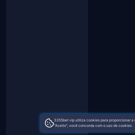
3355bet vip utiliza cookies para proporcionar a
"Aceito", você concorda com o uso de cookies.