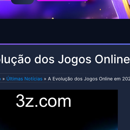
lução dos Jogos Onlin
p
»
Últimas Notícias
»
A Evolução dos Jogos Online em 20