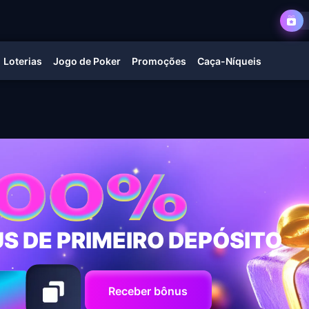
Loterias
Jogo de Poker
Promoções
Caça-Níqueis
S DE PRIMEIRO DEPÓSITO
Receber bônus