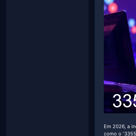
Em 2026, a in
como o '3355b