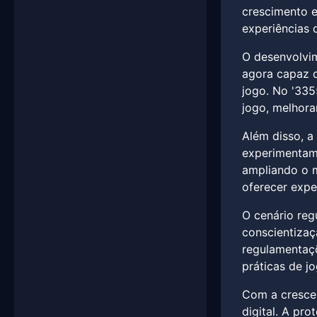
crescimento e
experiências 
O desenvolvim
agora capaz d
jogo. No '3355
jogo, melhora
Além disso, a
experimentamo
ampliando o m
oferecer exper
O cenário re
conscientizaç
regulamentaçõ
práticas de j
Com a crescen
digital. A pr