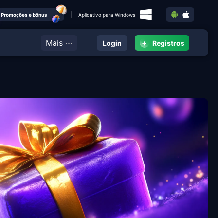
Promoções e bônus
Aplicativo para Windows
···
Mais
+
Login
Registros