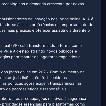
s tecnológicos e demanda crescente por novas
impulsionadores de inovação nos jogos online. A IA é
aptando-se às suas preferências e comportamento de
ades mais precisas e oferecer assistência durante o
virtual (VR) está transformando a forma como
r VR e AR estão atraindo novos públicos e
logias para manter os jogadores engajados e
o dos jogos online em 2026. Com o aumento da
muitas jurisdições têm fortalecido as
 as políticas agora exigem transparência nas
tro de padrões éticos e responsáveis.
 abordar as preocupações relativas à segurança
o prioridades essenciais para plataformas como