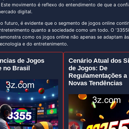
. Este movimento é reflexo do entendimento de que a con
ercado digital.
o futuro, é evidente que o segmento de jogos online conti
entretenimento quanto a sociedade como um todo. O '3355be
demonstra como os jogos online não apenas se adaptam às
ecnologia e do entretenimento.
ncias de Jogos
Cenário Atual dos S
e no Brasil
de Jogos: De
Regulamentações a
Novas Tendências