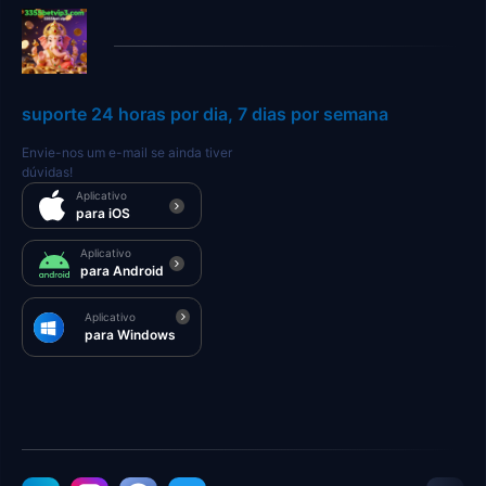
suporte 24 horas por dia, 7 dias por semana
Envie-nos um e-mail se ainda tiver
dúvidas!
Aplicativo
para iOS
Aplicativo
para Android
Aplicativo
para Windows