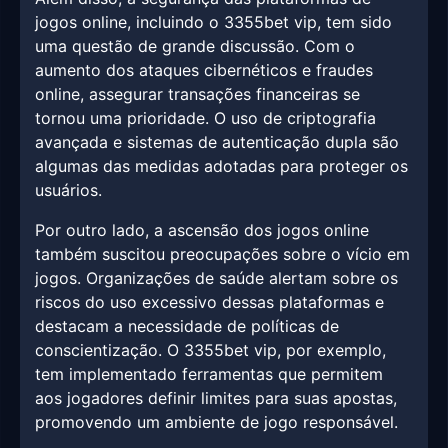
jogos online, incluindo o 3355bet vip, tem sido
uma questão de grande discussão. Com o
aumento dos ataques cibernéticos e fraudes
online, assegurar transações financeiras se
tornou uma prioridade. O uso de criptografia
avançada e sistemas de autenticação dupla são
algumas das medidas adotadas para proteger os
usuários.
Por outro lado, a ascensão dos jogos online
também suscitou preocupações sobre o vício em
jogos. Organizações de saúde alertam sobre os
riscos do uso excessivo dessas plataformas e
destacam a necessidade de políticas de
conscientização. O 3355bet vip, por exemplo,
tem implementado ferramentas que permitem
aos jogadores definir limites para suas apostas,
promovendo um ambiente de jogo responsável.