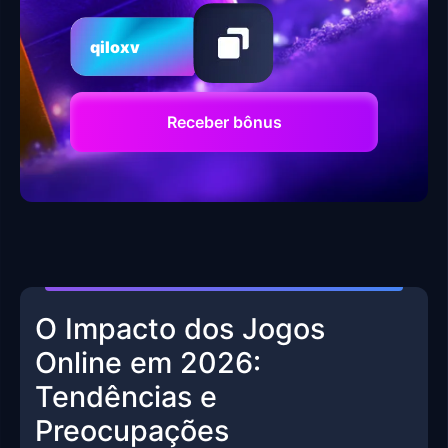
qiloxv
Receber bônus
O Impacto dos Jogos
Online em 2026:
Tendências e
Preocupações