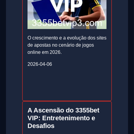
O crescimento e a evolução dos sites
de apostas no cenário de jogos
online em 2026.
2026-04-06
A Ascensão do 3355bet
VIP: Entretenimento e
Desafios