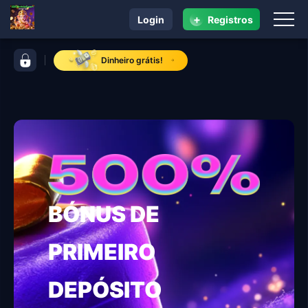
+
Login
Registros
navegação 3355bet vip
barra de controles 3355bet vip
Dinheiro grátis!
BÓNUS DE
PRIMEIRO
DEPÓSITO