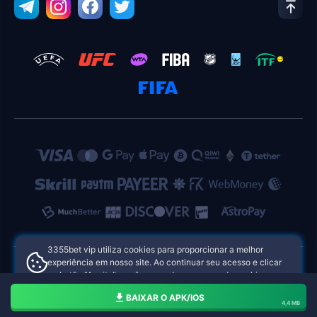
3355bet vip utiliza cookies para proporcionar a melhor
experiência em nosso site. Ao continuar seu acesso e clicar
no botão "Aceito", você concorda com o uso de cookies.
3355bet vip cassino online Brasil
Aceito
BAIXAR O APK/IOS
4,4 MB