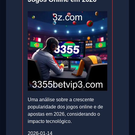
Uma análise sobre a crescente
popularidade dos jogos online e de
apostas em 2026, considerando o
impacto tecnológico.
2026-01-14