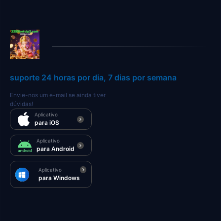
suporte 24 horas por dia, 7 dias por semana
Envie-nos um e-mail se ainda tiver
dúvidas!
Aplicativo
para iOS
Aplicativo
para Android
Aplicativo
para Windows