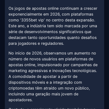
Os jogos de apostas online continuam a crescer
exponencialmente em 2026, com plataformas
como '3355bet vip' no centro desta expansão.
Este ano, a indústria tem sido marcada por uma
série de desenvolvimentos significativos que
destacam tanto oportunidades quanto desafios
para jogadores e reguladores.
No início de 2026, observamos um aumento no
número de novos usuários em plataformas de
apostas online, impulsionado por campanhas de
marketing agressivas e inovações tecnológicas.
A comodidade de apostar a partir de
dispositivos móveis e a integração com
criptomoedas têm atraído um novo público,
incluindo uma geração mais jovem de
apostadores.