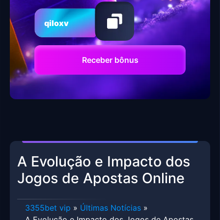
qiloxv
Receber bônus
A Evolução e Impacto dos
Jogos de Apostas Online
3355bet vip
»
Últimas Notícias
»
A Evolução e Impacto dos Jogos de Apostas