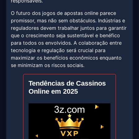
responsáveis.
O futuro dos jogos de apostas online parece
promissor, mas não sem obstáculos. Indústrias e
reguladores devem trabalhar juntos para garantir
que o crescimento seja sustentável e benéfico
para todos os envolvidos. A colaboração entre
tecnologia e regulação será crucial para
maximizar os benefícios econômicos enquanto
se minimizam os riscos sociais.
Tendências de Cassinos
Online em 2025