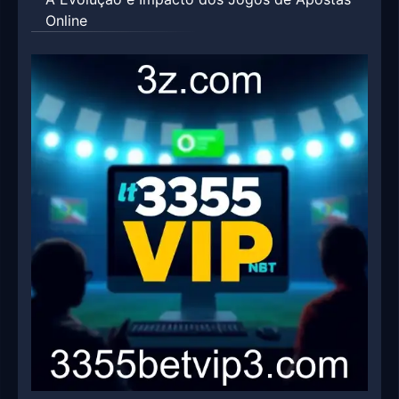
Online