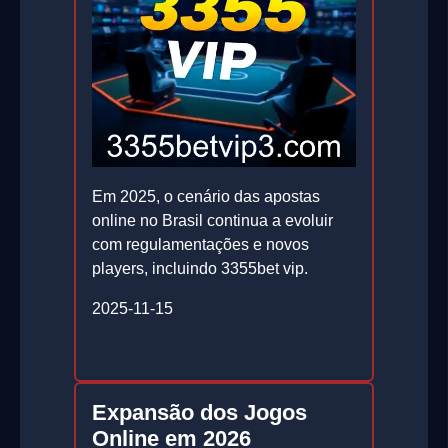
Em 2025, o cenário das apostas
online no Brasil continua a evoluir
com regulamentações e novos
players, incluindo 3355bet vip.
2025-11-15
Expansão dos Jogos
Online em 2026