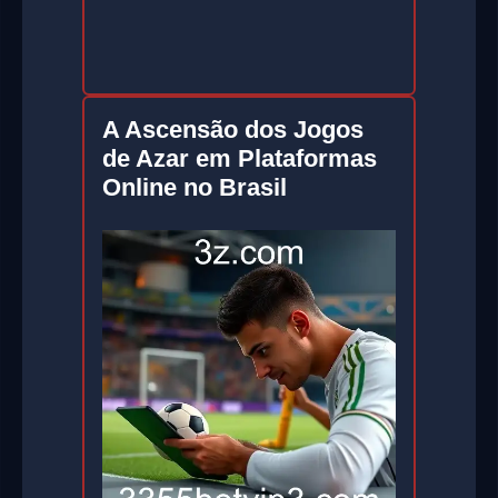
A Ascensão dos Jogos
de Azar em Plataformas
Online no Brasil