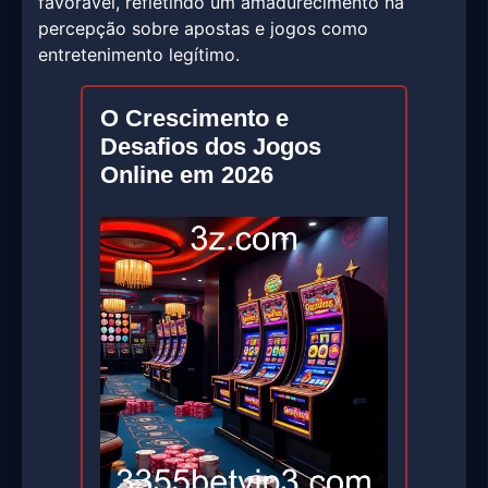
favorável, refletindo um amadurecimento na
percepção sobre apostas e jogos como
entretenimento legítimo.
O Crescimento e
Desafios dos Jogos
Online em 2026