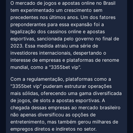
O mercado de jogos e apostas online no Brasil
tem experimentado um crescimento sem
precedentes nos últimos anos. Um dos fatores
preponderantes para essa expansão foi a
legalização dos cassinos online e apostas
esportivas, sancionada pelo governo no final de
2023. Essa medida atraiu uma série de
investidores internacionais, despertando o
interesse de empresas e plataformas de renome
mundial, como a "3355bet vip".
Com a regulamentação, plataformas como a
"3355bet vip" puderam estruturar operações
mais sólidas, oferecendo uma gama diversificada
de jogos, de slots a apostas esportivas. A
chegada dessas empresas ao mercado brasileiro
não apenas diversificou as opções de
entretenimento, mas também gerou milhares de
empregos diretos e indiretos no setor.