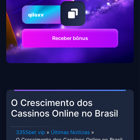
qiloxv
Receber bônus
O Crescimento dos
Cassinos Online no Brasil
3355bet vip
»
Últimas Notícias
»
O Crescimento dos Cassinos Online no Brasil