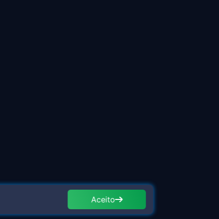
Aceito