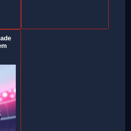
dade
 em