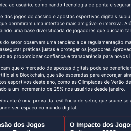
nica ao usuário, combinando tecnologia de ponta e segura
e dos jogos de cassino e apostas esportivas digitais subiu
que permitiram uma interface mais amigável e imersiva. Alé
aindo uma base diversificada de jogadores que buscam tan
 do setor observam uma tendência de regulamentação mai
 assegurar práticas justas e proteger os jogadores. Aprov
az ao proporcionar confiança e transparência para novos i
dicam que o mercado de apostas digitais pode se benefic
Artificial e Blockchain, que são esperadas para encorajar a
os esportivos deste ano, como as Olimpíadas de Verão de
ndo a um incremento de 25% nos usuários desde janeiro.
vibrante é uma prova da resiliência do setor, que soube s
icando seu espaço no mundo digital.
são dos Jogos
O Impacto dos Jogo