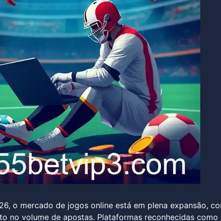
6, o mercado de jogos online está em plena expansão, co
to no volume de apostas. Plataformas reconhecidas como