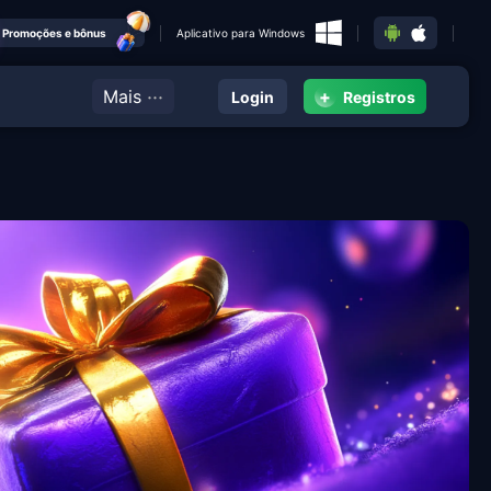
Promoções e bônus
Aplicativo para Windows
···
Mais
+
Login
Registros