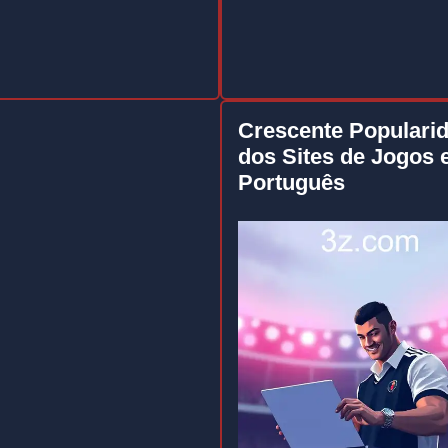
Crescente Populari
dos Sites de Jogos
Português