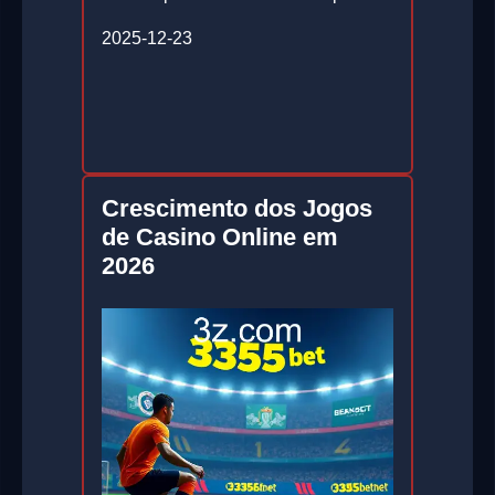
2025-12-23
Crescimento dos Jogos
de Casino Online em
2026