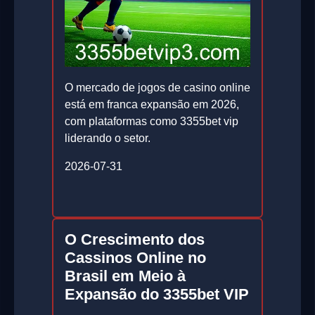
O mercado de jogos de casino online
está em franca expansão em 2026,
com plataformas como 3355bet vip
liderando o setor.
2026-07-31
O Crescimento dos
Cassinos Online no
Brasil em Meio à
Expansão do 3355bet VIP