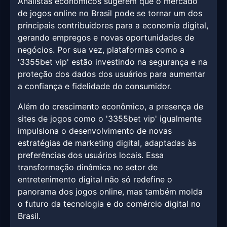
Analistas econômicos sugerem que o mercado
de jogos online no Brasil pode se tornar um dos
principais contribuidores para a economia digital,
gerando empregos e novas oportunidades de
negócios. Por sua vez, plataformas como a
'3355bet vip' estão investindo na segurança e na
proteção dos dados dos usuários para aumentar
a confiança e fidelidade do consumidor.
Além do crescimento econômico, a presença de
sites de jogos como o '3355bet vip' igualmente
impulsiona o desenvolvimento de novas
estratégias de marketing digital, adaptadas às
preferências dos usuários locais. Essa
transformação dinâmica no setor de
entretenimento digital não só redefine o
panorama dos jogos online, mas também molda
o futuro da tecnologia e do comércio digital no
Brasil.