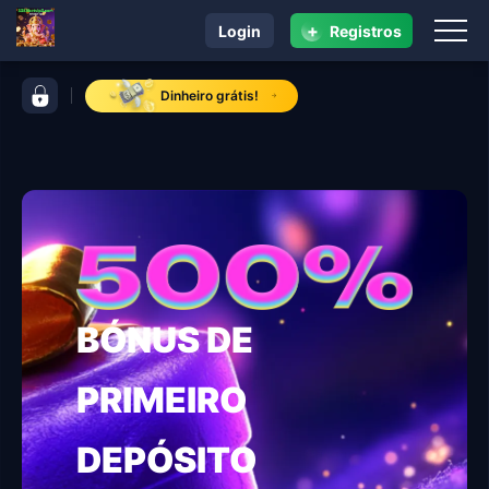
+
Login
Registros
navegação 3355bet vip
barra de controles 3355bet vip
Dinheiro grátis!
BÓNUS DE
PRIMEIRO
DEPÓSITO