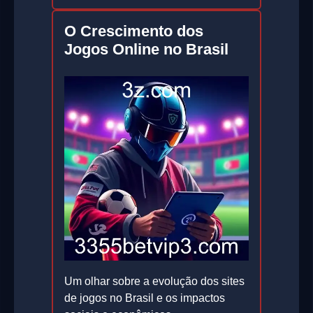
O Crescimento dos
Jogos Online no Brasil
Um olhar sobre a evolução dos sites
de jogos no Brasil e os impactos