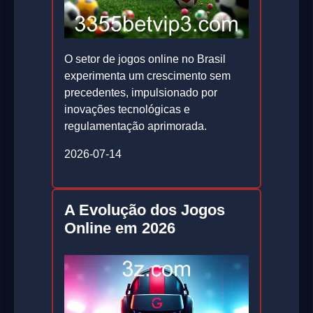
O setor de jogos online no Brasil
experimenta um crescimento sem
precedentes, impulsionado por
inovações tecnológicas e
regulamentação aprimorada.
2026-07-14
A Evolução dos Jogos
Online em 2026