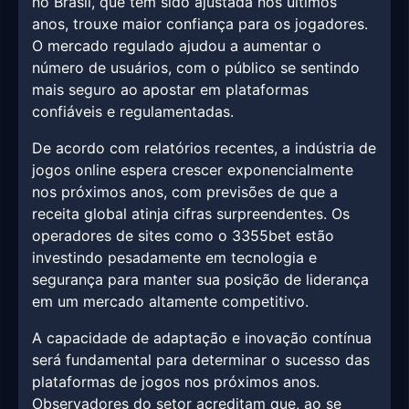
no Brasil, que tem sido ajustada nos últimos
anos, trouxe maior confiança para os jogadores.
O mercado regulado ajudou a aumentar o
número de usuários, com o público se sentindo
mais seguro ao apostar em plataformas
confiáveis e regulamentadas.
De acordo com relatórios recentes, a indústria de
jogos online espera crescer exponencialmente
nos próximos anos, com previsões de que a
receita global atinja cifras surpreendentes. Os
operadores de sites como o 3355bet estão
investindo pesadamente em tecnologia e
segurança para manter sua posição de liderança
em um mercado altamente competitivo.
A capacidade de adaptação e inovação contínua
será fundamental para determinar o sucesso das
plataformas de jogos nos próximos anos.
Observadores do setor acreditam que, ao se