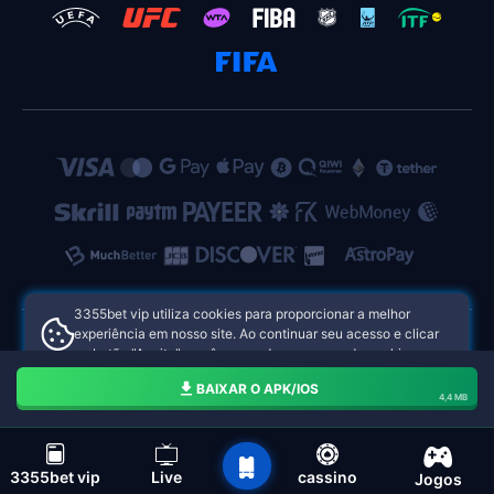
3355bet vip utiliza cookies para proporcionar a melhor
experiência em nosso site. Ao continuar seu acesso e clicar
no botão "Aceito", você concorda com o uso de cookies.
3355bet vip cassino online Brasil
Aceito
BAIXAR O APK/IOS
4,4 MB
barra de navegação do 3355bet vip
3355bet vip
Live
cassino
Jogos