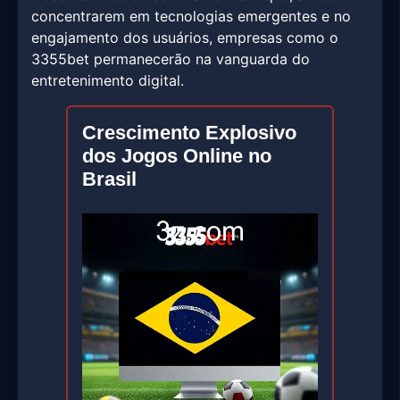
concentrarem em tecnologias emergentes e no
engajamento dos usuários, empresas como o
3355bet permanecerão na vanguarda do
entretenimento digital.
Crescimento Explosivo
dos Jogos Online no
Brasil