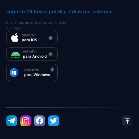
suporte 24 horas por dia, 7 dias por semana
Envie-nos um e-mail se ainda tiver
dúvidas!
Aplicativo
para iOS
Aplicativo
para Android
Aplicativo
para Windows