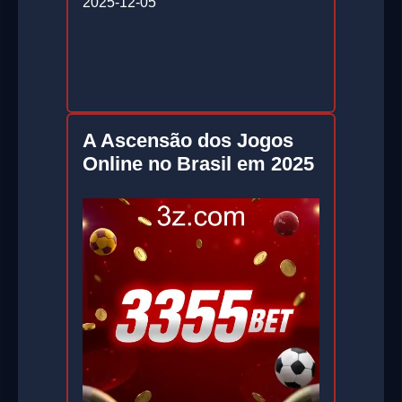
2025-12-05
A Ascensão dos Jogos
Online no Brasil em 2025