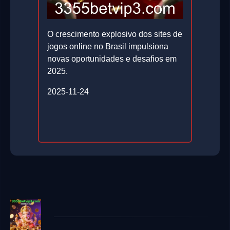
O crescimento explosivo dos sites de
jogos online no Brasil impulsiona
novas oportunidades e desafios em
2025.
2025-11-24