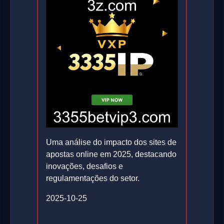
Uma análise do impacto dos sites de
apostas online em 2025, destacando
inovações, desafios e
regulamentações do setor.
2025-10-25