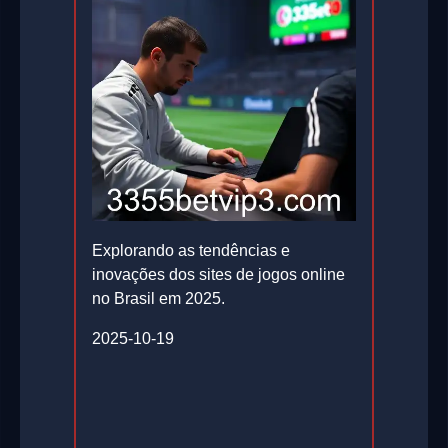
Explorando as tendências e
inovações dos sites de jogos online
no Brasil em 2025.
2025-10-19