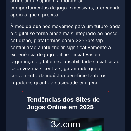
artificial que ajudam a monitorar
comportamentos de jogo excessivos, oferecendo
apoio a quem precisa.
À medida que nos movemos para um futuro onde
o digital se torna ainda mais integrado ao nosso
cotidiano, plataformas como 3355bet vip
continuarão a influenciar significativamente a
experiência de jogo online. Iniciativas em
segurança digital e responsabilidade social serão
cada vez mais centrais, garantindo que o
crescimento da indústria beneficie tanto os
jogadores quanto a sociedade em geral.
Tendências dos Sites de
Jogos Online em 2025