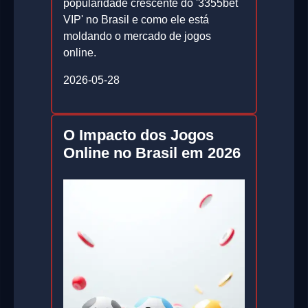
popularidade crescente do '3355bet
VIP' no Brasil e como ele está
moldando o mercado de jogos
online.
2026-05-28
O Impacto dos Jogos
Online no Brasil em 2026