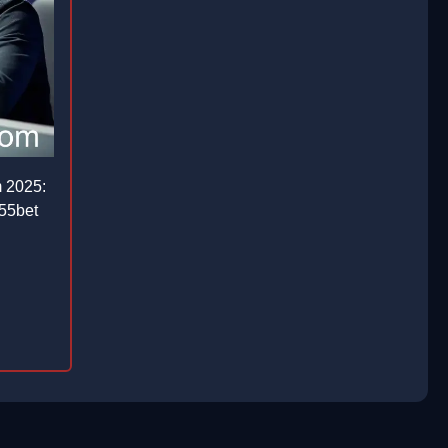
 2025:
355bet