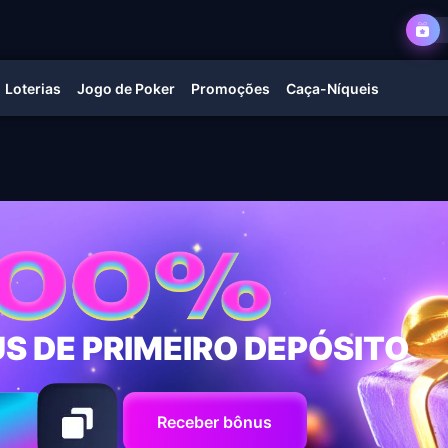
Loterias
Jogo de Poker
Promoções
Caça-Níqueis
S DE PRIMEIRO DEPÓSITO
Receber bônus