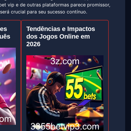
bet vip e de outras plataformas parece promissor,
erá crucial para seu sucesso contínuo.
tes
Tendências e Impactos
uês
dos Jogos Online em
2026