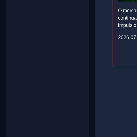
O mercad
continua
impulsio
2026-07