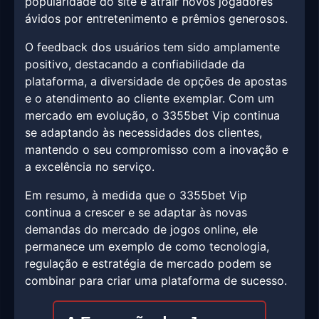
popularidade do site e atrair novos jogadores
ávidos por entretenimento e prêmios generosos.
O feedback dos usuários tem sido amplamente
positivo, destacando a confiabilidade da
plataforma, a diversidade de opções de apostas
e o atendimento ao cliente exemplar. Com um
mercado em evolução, o 3355bet Vip continua
se adaptando às necessidades dos clientes,
mantendo o seu compromisso com a inovação e
a excelência no serviço.
Em resumo, à medida que o 3355bet Vip
continua a crescer e se adaptar às novas
demandas do mercado de jogos online, ele
permanece um exemplo de como tecnologia,
regulação e estratégia de mercado podem se
combinar para criar uma plataforma de sucesso.