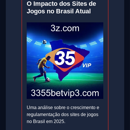
O Impacto dos Sites de
Jogos no Brasil Atual
Uma análise sobre o crescimento e
regulamentação dos sites de jogos
no Brasil em 2025.