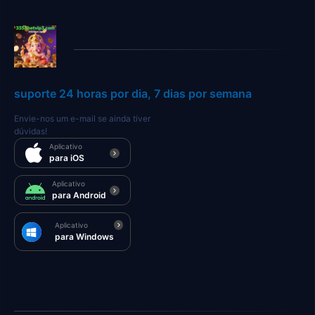
suporte 24 horas por dia, 7 dias por semana
Envie-nos um e-mail se ainda tiver
dúvidas!
Aplicativo
para iOS
Aplicativo
para Android
Aplicativo
para Windows