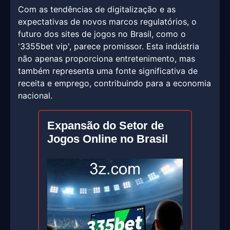
Com as tendências de digitalização e as
expectativas de novos marcos regulatórios, o
futuro dos sites de jogos no Brasil, como o
'3355bet vip', parece promissor. Esta indústria
não apenas proporciona entretenimento, mas
também representa uma fonte significativa de
receita e emprego, contribuindo para a economia
nacional.
Expansão do Setor de
Jogos Online no Brasil