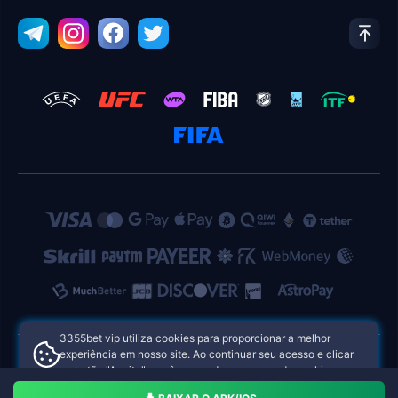
3355bet vip utiliza cookies para proporcionar a melhor
experiência em nosso site. Ao continuar seu acesso e clicar
no botão "Aceito", você concorda com o uso de cookies.
3355bet vip cassino online Brasil