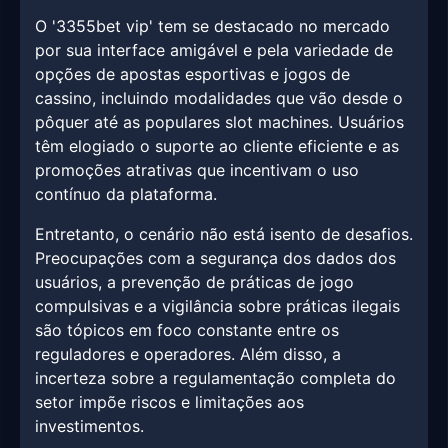
O '3355bet vip' tem se destacado no mercado
por sua interface amigável e pela variedade de
opções de apostas esportivas e jogos de
cassino, incluindo modalidades que vão desde o
pôquer até as populares slot machines. Usuários
têm elogiado o suporte ao cliente eficiente e as
promoções atrativas que incentivam o uso
contínuo da plataforma.
Entretanto, o cenário não está isento de desafios.
Preocupações com a segurança dos dados dos
usuários, a prevenção de práticas de jogo
compulsivas e a vigilância sobre práticas ilegais
são tópicos em foco constante entre os
reguladores e operadores. Além disso, a
incerteza sobre a regulamentação completa do
setor impõe riscos e limitações aos
investimentos.