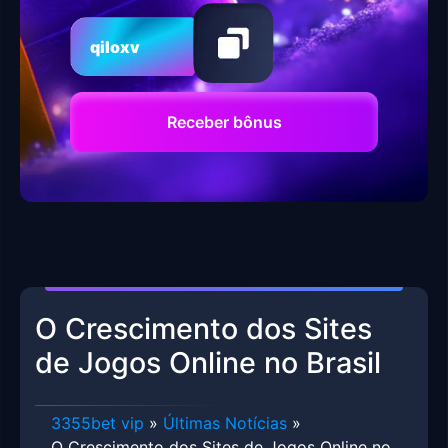
qiloxv
Receber bônus
O Crescimento dos Sites
de Jogos Online no Brasil
3355bet vip
»
Últimas Notícias
»
O Crescimento dos Sites de Jogos Online no